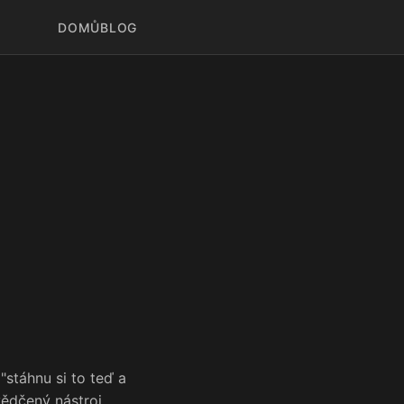
DOMŮ
BLOG
stáhnu si to teď a
vědčený nástroj,