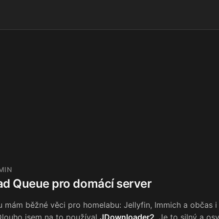
 MIN
d Queue pro domácí server
mám běžné věci pro homelabu: Jellyfin, Immich a občas i "
 Dlouho jsem na to používal
JDownloader2
. Je to silný a os