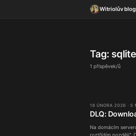
Witriolův blog
Tag: sqlite
1 příspěvek/ů
18 ÚNORA 2026
· 5
DLQ: Downloa
Na domácím serveru 
roztřídím později".