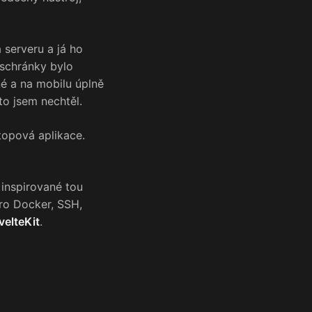
 serveru a já ho
 schránky bylo
é a na mobilu úplně
to jsem nechtěl.
topová aplikace.
inspirované tou
ro Docker, SSH,
velteKit
.