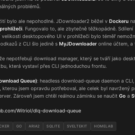
reálných problémů.
žití bylo ale nepohodlné. JDownloader2 běžel v
Dockeru
na
prohlížeči
. Fungovalo to, ale zbytečně těžkopádně. Sdílení
velikosti desktopového UI v prohlížeči bylo téměř nemožn
odkazů z CLI šlo jedině s
MyJDownloader
online účtem, a 
že nepotřebuji download manager, který se tváří jako desk
žbu, která vystaví přes CLI jednoduchou frontu.
ownload Queue)
: headless download-queue daemon a CLI, 
 kterou jsem opravdu potřeboval, ale celek byl navržený p
erver. Zároveň jsem chtěl reálnou záminku se naučit
Go
a
S
ub.com/Witriol/dlq-download-queue
CKER
GO
ARIA2
SQLITE
SVELTEKIT
HOMELAB