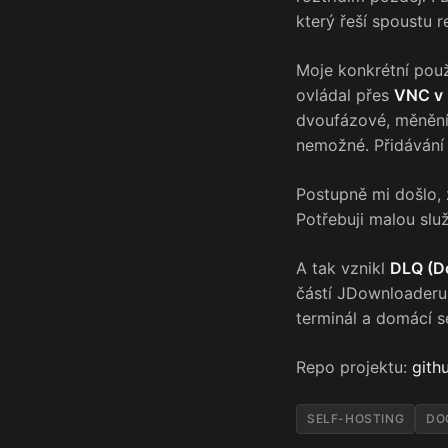
který řeší spoustu 
Moje konkrétní pou
ovládal přes
VNC v 
dvoufázové, měnění 
nemožné. Přidávání 
Postupně mi došlo, 
Potřebuji malou slu
A tak vznikl
DLQ (D
částí JDownloaderu,
terminál a domácí s
Repo projektu:
gith
SELF-HOSTING
DO